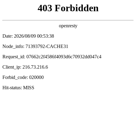
鍗冲皢涓婄嚎