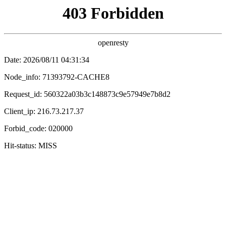
鍗冲皢涓婄嚎