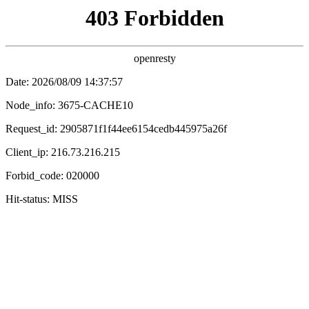
鍗冲皢涓婄嚎