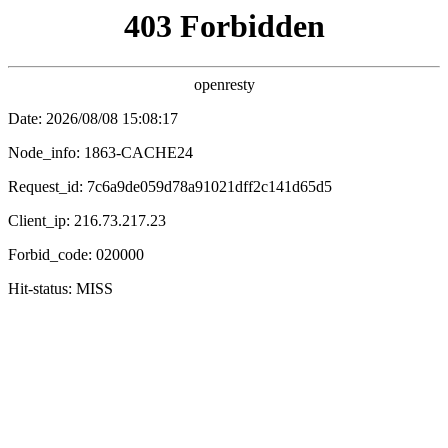
鍗冲皢涓婄嚎