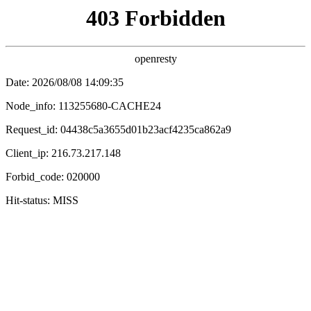
鍗冲皢涓婄嚎