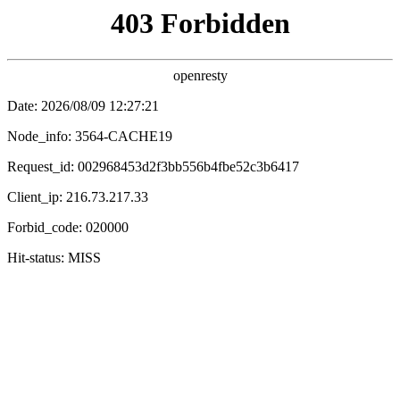
鍗冲皢涓婄嚎